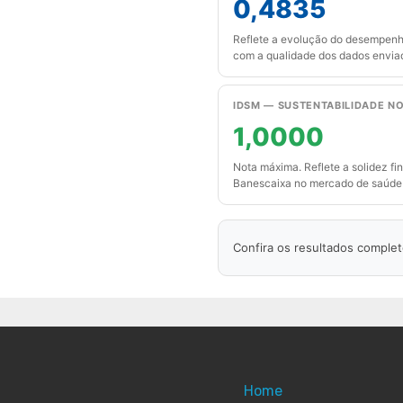
0,4835
Reflete a evolução do desempen
com a qualidade dos dados envia
IDSM — SUSTENTABILIDADE N
1,0000
Nota máxima. Reflete a solidez fi
Banescaixa no mercado de saúde 
Confira os resultados complet
Home