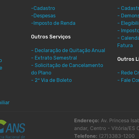
-Cadastro
- Cadast
-Despesas
- Demons
-Imposto de Renda
- Elegibi
- Impost
Outros Serviços
- Calend
Fatura
- Declaração de Quitação Anual
- Extrato Semestral
Outros L
o
- Solicitação de Cancelamento
e
do Plano
- Rede C
- 2ª Via de Boleto
- Fale C
liar
Endereço:
Av. Princesa Isab
andar, Centro - Vitória/E
Telefone:
(27)3383-1200