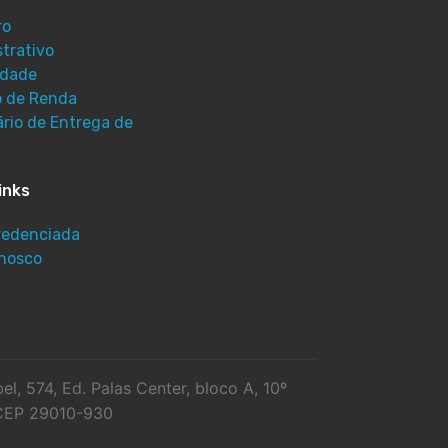
ro
trativo
lidade
o de Renda
ário de Entrega de
inks
redenciada
onosco
el, 574, Ed. Palas Center, bloco A, 10º
S CEP 29010-930