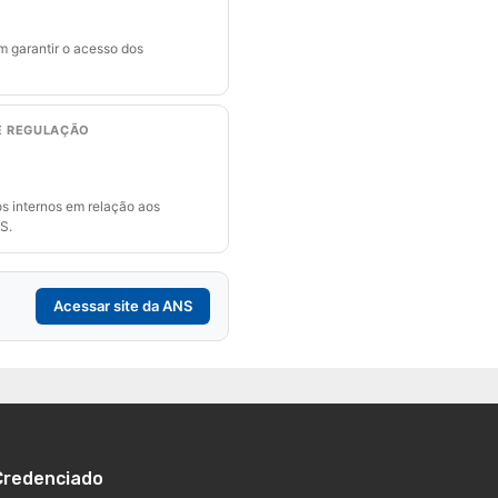
m garantir o acesso dos
E REGULAÇÃO
s internos em relação aos
S.
Acessar site da ANS
Credenciado