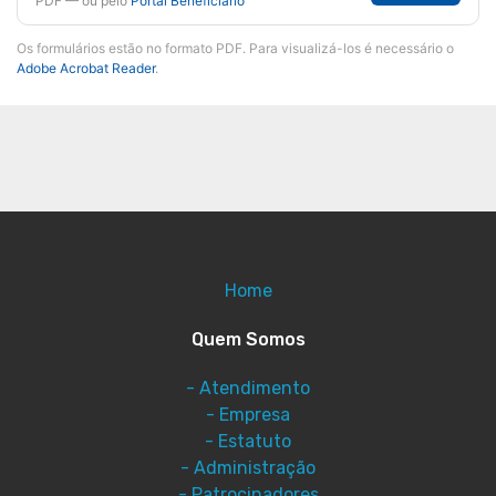
PDF — ou pelo
Portal Beneficiário
Os formulários estão no formato PDF. Para visualizá-los é necessário o
Adobe Acrobat Reader
.
Home
Quem Somos
- Atendimento
- Empresa
- Estatuto
- Administração
- Patrocinadores